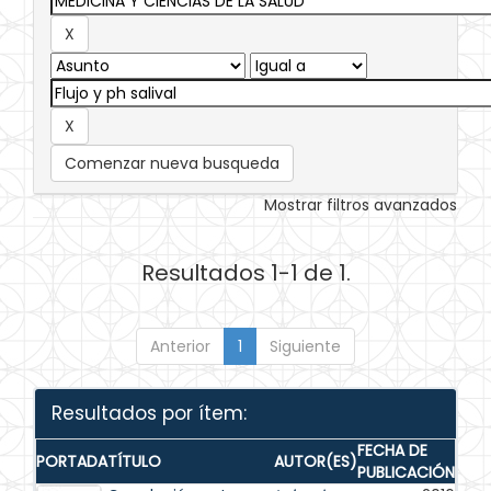
Comenzar nueva busqueda
Mostrar filtros avanzados
Resultados 1-1 de 1.
Anterior
1
Siguiente
Resultados por ítem:
FECHA DE
PORTADA
TÍTULO
AUTOR(ES)
PUBLICACIÓN