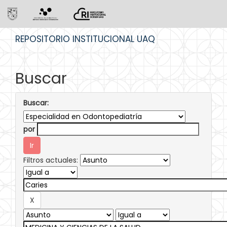
Skip
REPOSITORIO INSTITUCIONAL UAQ
navigation
Buscar
Buscar:
por
Filtros actuales: