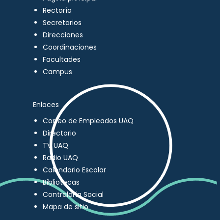
Rectoría
Secretarios
Direcciones
Coordinaciones
Facultades
Campus
Enlaces
Correo de Empleados UAQ
Directorio
TV UAQ
Radio UAQ
Calendario Escolar
Bibliotecas
Contraloría Social
Mapa de sitio