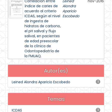
Correlación entre
Leined
nov-2016
índice de caries de
Alondra
acuerdo al criterio
Aparicio
ICDAS, según el nivel
Escobedo
de ingesta de
hidratos de carbono,
el pH salival y flujo
salival, en pacientes
de edad preescolar
de la clínica de
Odontopediatría de
la FMUAQ.
Autor(es)
Leined Alondra Aparicio Escobedo
1
Temas
ICDAS
1