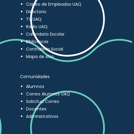
Correo de Empleados UAQ
Directorio
TV UAQ
Radio UAQ
Calendario Escolar
Bibliotecas
Contraloría Social
Mapa de sitio
Comunidades
Alumnos
Correo Alumnos UAQ
Solicitud Correo
Docentes
Administrativos