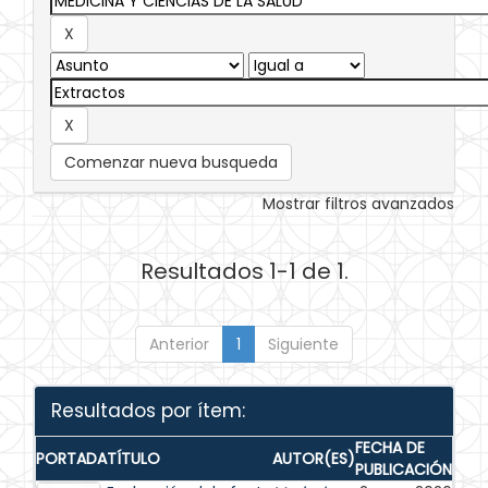
Comenzar nueva busqueda
Mostrar filtros avanzados
Resultados 1-1 de 1.
Anterior
1
Siguiente
Resultados por ítem:
FECHA DE
PORTADA
TÍTULO
AUTOR(ES)
PUBLICACIÓN