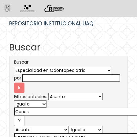
Skip
REPOSITORIO INSTITUCIONAL UAQ
navigation
Buscar
Buscar:
por
Filtros actuales: