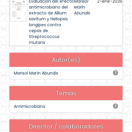
Evaluación del efecto
Marisol
2-ene-2026
antimicrobiano del
Marín
extracto de Allium
Abundis
savitum y Heliopsis
longipes contra
cepas de
Streptococcus
mutans
Autor(es)
Marisol Marín Abundis
1
Temas
Antimicrobiano
1
Director / colaboradores