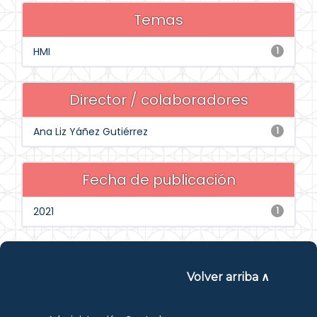
Temas
HMI
1
Director / colaboradores
Ana Liz Yáñez Gutiérrez
1
Fecha de publicación
2021
1
Volver arriba ∧