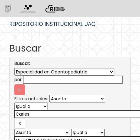
Skip
REPOSITORIO INSTITUCIONAL UAQ
navigation
Buscar
Buscar:
por
Filtros actuales: