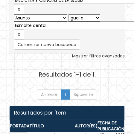
Comenzar nueva busqueda
Mostrar filtros avanzados
Resultados 1-1 de 1.
Anterior
1
Siguiente
Resultados por ítem:
FECHA DE
PORTADA
TÍTULO
AUTOR(ES)
PUBLICACIÓN