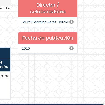
Director /
anzados
colaboradores
Laura Georgina Perez Garcia
1
Fecha de publicación
2020
1
DE
ACIÓN
-2020