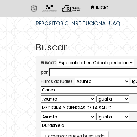
INICIO
Skip
REPOSITORIO INSTITUCIONAL UAQ
navigation
Buscar
Buscar:
por
Filtros actuales:
Comenzar nueva busqueda