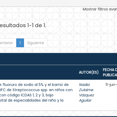
Mostrar filtros av
esultados 1-1 de 1.
Anterior
1
Siguiente
FECHA 
AUTOR(ES)
PUBLIC
 fluoruro de sodio al 5% y el barniz de
Nadia
11-jun
e UFC de Streptococcus spp. en niños con
Zulaime
on código ICDAS 1, 2 y 3, bajo
Vázquez
tal de especialidades del niño y la
Aguilar