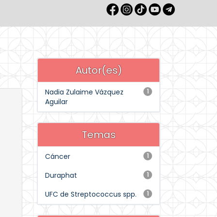
Autor(es)
Nadia Zulaime Vázquez
1
Aguilar
Temas
Cáncer
1
Duraphat
1
UFC de Streptococcus spp.
1