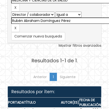
Comenzar nueva busqueda
Mostrar filtros avanzados
Resultados 1-1 de 1.
Anterior
1
Siguiente
Resultados por ítem:
FECHA DE
PORTADA
TÍTULO
AUTOR(ES)
PUBLICACIÓN