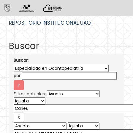
Skip
REPOSITORIO INSTITUCIONAL UAQ
navigation
Buscar
Buscar:
por
Filtros actuales: