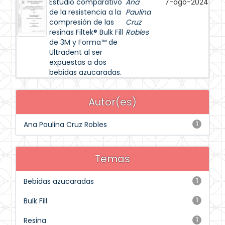
Estudio comparativo
Ana
7-ago-2024
de la resistencia a la
Paulina
compresión de las
Cruz
resinas Filtek® Bulk Fill
Robles
de 3M y Forma™ de
Ultradent al ser
expuestas a dos
bebidas azucaradas.
Autor(es)
Ana Paulina Cruz Robles
1
Temas
Bebidas azucaradas
1
Bulk Fill
1
Resina
1