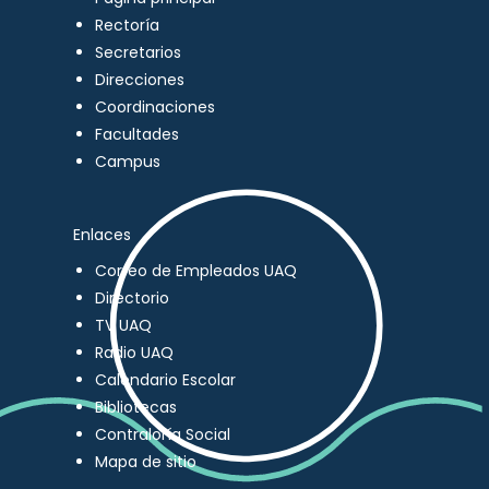
Rectoría
Secretarios
Direcciones
Coordinaciones
Facultades
Campus
Enlaces
Correo de Empleados UAQ
Directorio
TV UAQ
Radio UAQ
Calendario Escolar
Bibliotecas
Contraloría Social
Mapa de sitio