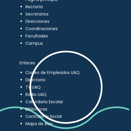
Rectoría
Secretarios
Direcciones
Coordinaciones
Facultades
Campus
Enlaces
Correo de Empleados UAQ
Directorio
TV UAQ
Radio UAQ
Calendario Escolar
Bibliotecas
Contraloría Social
Mapa de sitio