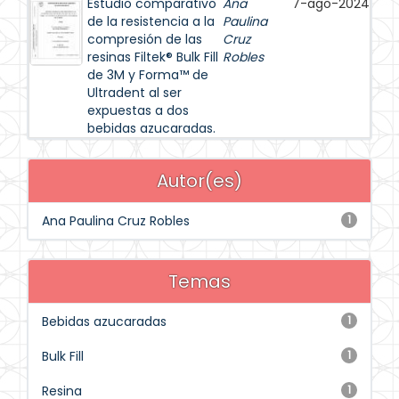
Estudio comparativo
Ana
7-ago-2024
de la resistencia a la
Paulina
compresión de las
Cruz
resinas Filtek® Bulk Fill
Robles
de 3M y Forma™ de
Ultradent al ser
expuestas a dos
bebidas azucaradas.
Autor(es)
Ana Paulina Cruz Robles
1
Temas
Bebidas azucaradas
1
Bulk Fill
1
Resina
1