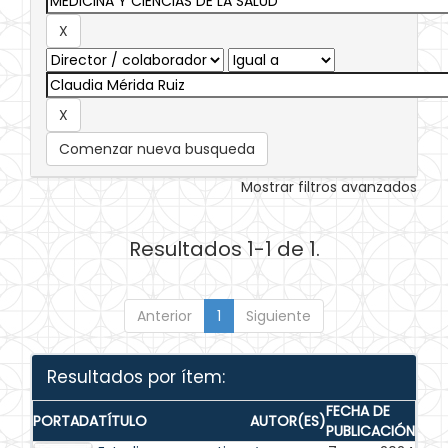
Comenzar nueva busqueda
Mostrar filtros avanzados
Resultados 1-1 de 1.
Anterior
1
Siguiente
Resultados por ítem:
FECHA DE
PORTADA
TÍTULO
AUTOR(ES)
PUBLICACIÓN