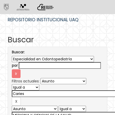
Skip
REPOSITORIO INSTITUCIONAL UAQ
navigation
Buscar
Buscar:
por
Filtros actuales: