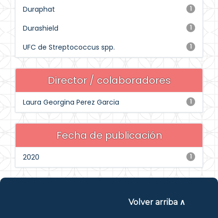
Duraphat
1
Durashield
1
UFC de Streptococcus spp.
1
Director / colaboradores
Laura Georgina Perez Garcia
1
Fecha de publicación
2020
1
Volver arriba ∧