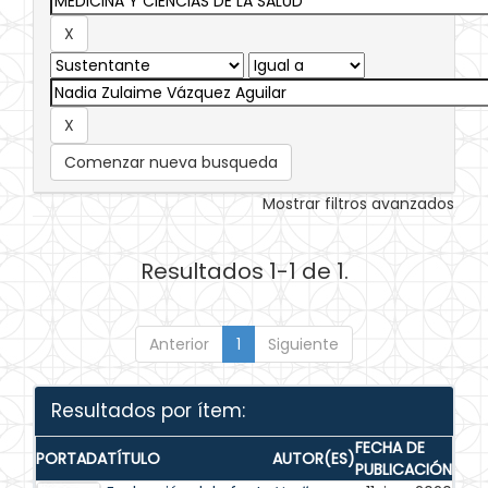
Comenzar nueva busqueda
Mostrar filtros avanzados
Resultados 1-1 de 1.
Anterior
1
Siguiente
Resultados por ítem:
FECHA DE
PORTADA
TÍTULO
AUTOR(ES)
PUBLICACIÓN