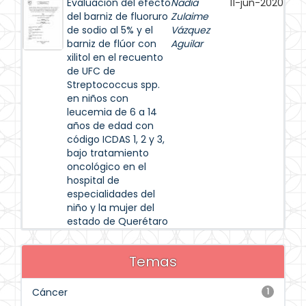
Evaluación del efecto
Nadia
11-jun-2020
del barniz de fluoruro
Zulaime
de sodio al 5% y el
Vázquez
barniz de flúor con
Aguilar
xilitol en el recuento
de UFC de
Streptococcus spp.
en niños con
leucemia de 6 a 14
años de edad con
código ICDAS 1, 2 y 3,
bajo tratamiento
oncológico en el
hospital de
especialidades del
niño y la mujer del
estado de Querétaro
Temas
Cáncer
1