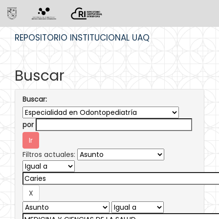
Skip
REPOSITORIO INSTITUCIONAL UAQ
navigation
Buscar
Buscar:
por
Filtros actuales: