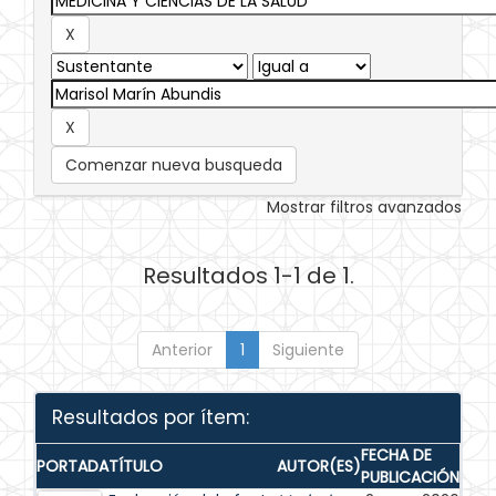
Comenzar nueva busqueda
Mostrar filtros avanzados
Resultados 1-1 de 1.
Anterior
1
Siguiente
Resultados por ítem:
FECHA DE
PORTADA
TÍTULO
AUTOR(ES)
PUBLICACIÓN