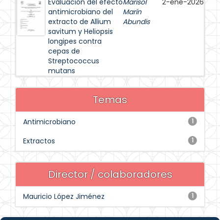
Evaluación del efecto
Marisol
2-ene-2026
antimicrobiano del
Marín
extracto de Allium
Abundis
savitum y Heliopsis
longipes contra
cepas de
Streptococcus
mutans
Temas
Antimicrobiano
1
Extractos
1
Director / colaboradores
Mauricio López Jiménez
1