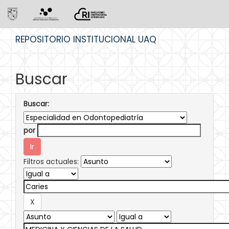
Skip
REPOSITORIO INSTITUCIONAL UAQ
navigation
Buscar
Buscar:
por
Filtros actuales: