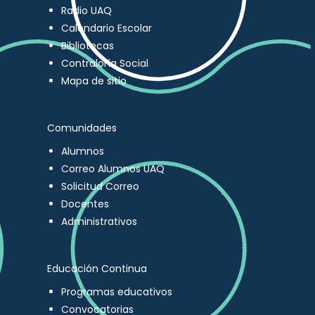
Radio UAQ
Calendario Escolar
Bibliotecas
Contraloría Social
Mapa de sitio
Comunidades
Alumnos
Correo Alumnos UAQ
Solicitud Correo
Docentes
Administrativos
Educación Continua
Programas educativos
Convocatorias