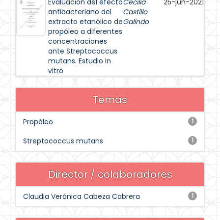
Evaluación del efecto
Cecilia
25-jun-2021
antibacteriano del
Castillo
extracto etanólico de
Galindo
propóleo a diferentes
concentraciones
ante Streptococcus
mutans. Estudio In
vitro
Temas
Propóleo
1
Streptococcus mutans
1
Director / colaboradores
Claudia Verónica Cabeza Cabrera
1