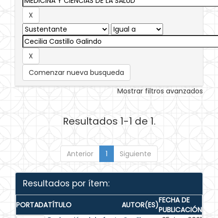
Comenzar nueva busqueda
Mostrar filtros avanzados
Resultados 1-1 de 1.
Anterior
1
Siguiente
Resultados por ítem:
FECHA DE
PORTADA
TÍTULO
AUTOR(ES)
PUBLICACIÓN