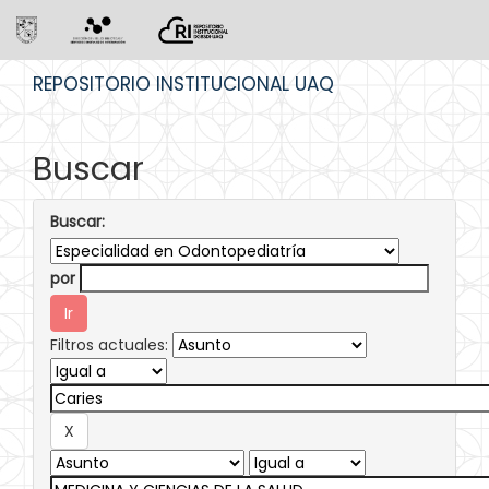
Skip
REPOSITORIO INSTITUCIONAL UAQ
navigation
Buscar
Buscar:
por
Filtros actuales: