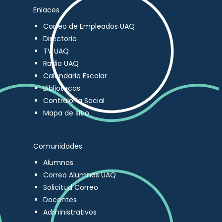
Enlaces
Correo de Empleados UAQ
Directorio
TV UAQ
Radio UAQ
Calendario Escolar
Bibliotecas
Contraloría Social
Mapa de sitio
Comunidades
Alumnos
Correo Alumnos UAQ
Solicitud Correo
Docentes
Administrativos