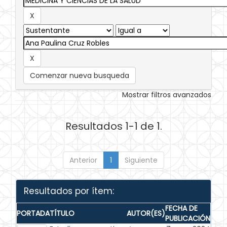
Comenzar nueva busqueda
Mostrar filtros avanzados
Resultados 1-1 de 1.
Anterior
1
Siguiente
Resultados por ítem:
FECHA DE
PORTADA
TÍTULO
AUTOR(ES)
PUBLICACIÓN