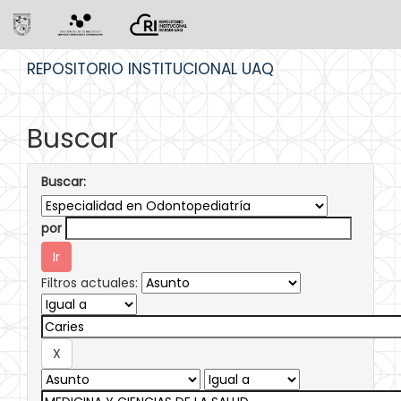
Skip
REPOSITORIO INSTITUCIONAL UAQ
navigation
Buscar
Buscar:
por
Filtros actuales: