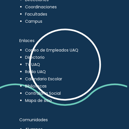
Coordinaciones
Facultades
Campus
Enlaces
Correo de Empleados UAQ
Directorio
TV UAQ
Radio UAQ
Calendario Escolar
Bibliotecas
Contraloría Social
Mapa de sitio
Comunidades