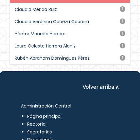
Claudia Mérida Ruiz
1
Claudia Verónica Cabeza Cabrera
1
Héctor Mancilla Herrera
1
Laura Celeste Herrera Alaniz
1
Rubén Abraham Domínguez Pérez
1
Volver arriba ∧
Administración Central
Página principal
Rectoría
Secretarios
Direcciones