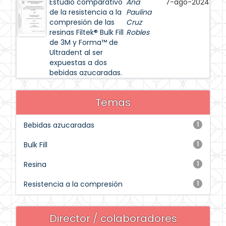
Estudio comparativo
Ana
7-ago-2024
de la resistencia a la
Paulina
compresión de las
Cruz
resinas Filtek® Bulk Fill
Robles
de 3M y Forma™ de
Ultradent al ser
expuestas a dos
bebidas azucaradas.
Temas
Bebidas azucaradas
1
Bulk Fill
1
Resina
1
Resistencia a la compresión
1
Director / colaboradores