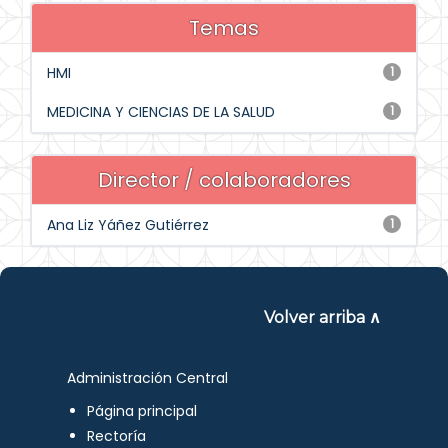
Temas
HMI
1
MEDICINA Y CIENCIAS DE LA SALUD
1
Director / colaboradores
Ana Liz Yáñez Gutiérrez
1
Volver arriba ∧
Administración Central
Página principal
Rectoría