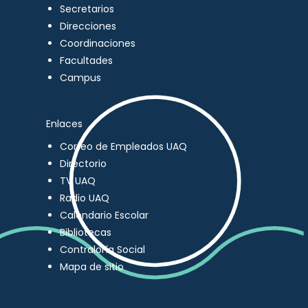
Secretarios
Direcciones
Coordinaciones
Facultades
Campus
Enlaces
Correo de Empleados UAQ
Directorio
TV UAQ
Radio UAQ
Calendario Escolar
Bibliotecas
Contraloría Social
Mapa de sitio