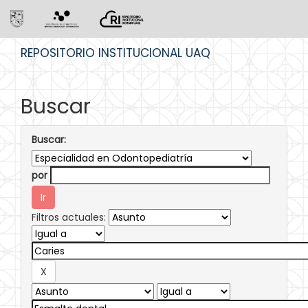
Skip
REPOSITORIO INSTITUCIONAL UAQ
navigation
Buscar
Buscar:
por
Filtros actuales: