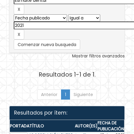
Comenzar nueva busqueda
Mostrar filtros avanzados
Resultados 1-1 de 1.
Anterior
1
Siguiente
Resultados por ítem:
FECHA DE
PORTADA
TÍTULO
AUTOR(ES)
PUBLICACIÓN