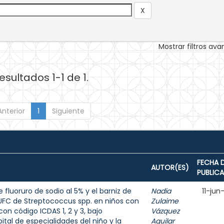
Mostrar filtros av
esultados 1-1 de 1.
Anterior
1
Siguiente
FECHA 
AUTOR(ES)
PUBLIC
 fluoruro de sodio al 5% y el barniz de
Nadia
11-jun
e UFC de Streptococcus spp. en niños con
Zulaime
on código ICDAS 1, 2 y 3, bajo
Vázquez
tal de especialidades del niño y la
Aguilar