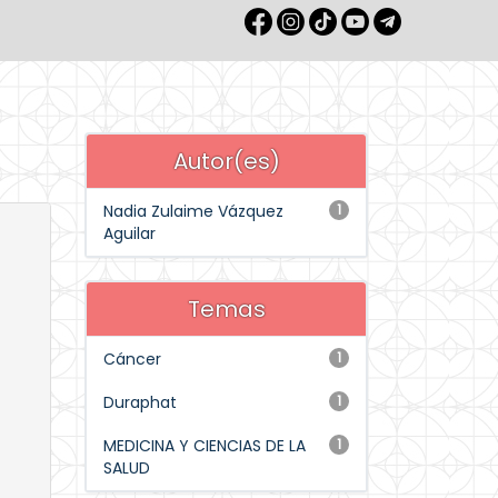
Autor(es)
Nadia Zulaime Vázquez
1
Aguilar
Temas
Cáncer
1
Duraphat
1
MEDICINA Y CIENCIAS DE LA
1
SALUD