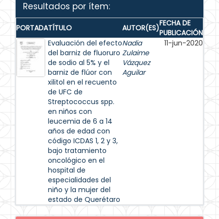
Resultados por ítem:
FECHA DE
PORTADA
TÍTULO
AUTOR(ES)
PUBLICACIÓN
Evaluación del efecto
Nadia
11-jun-2020
del barniz de fluoruro
Zulaime
de sodio al 5% y el
Vázquez
barniz de flúor con
Aguilar
xilitol en el recuento
de UFC de
Streptococcus spp.
en niños con
leucemia de 6 a 14
años de edad con
código ICDAS 1, 2 y 3,
bajo tratamiento
oncológico en el
hospital de
especialidades del
niño y la mujer del
estado de Querétaro