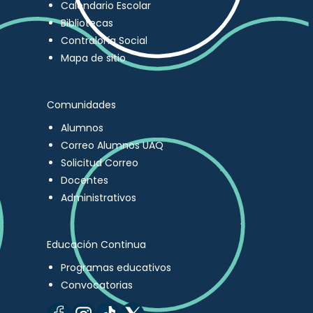
Calendario Escolar
Bibliotecas
Contraloría Social
Mapa de sitio
Comunidades
Alumnos
Correo Alumnos UAQ
Solicitud Correo
Docentes
Administrativos
Educación Continua
Programas educativos
Convocatorias