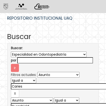
Skip
REPOSITORIO INSTITUCIONAL UAQ
navigation
Buscar
Buscar:
por
Filtros actuales: