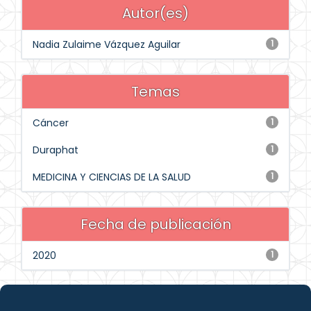
Autor(es)
Nadia Zulaime Vázquez Aguilar
1
Temas
Cáncer
1
Duraphat
1
MEDICINA Y CIENCIAS DE LA SALUD
1
Fecha de publicación
2020
1