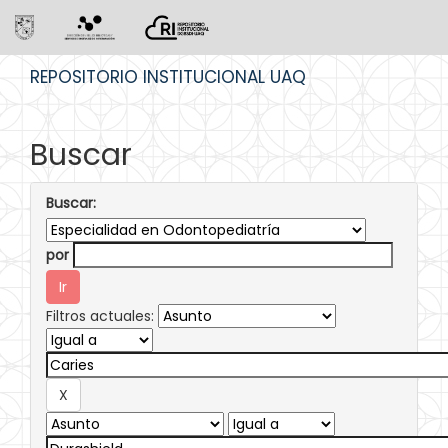
Skip
REPOSITORIO INSTITUCIONAL UAQ
navigation
Buscar
Buscar:
por
Filtros actuales: