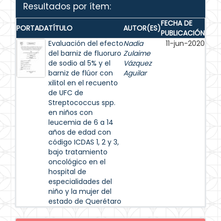
Resultados por ítem:
FECHA DE
PORTADA
TÍTULO
AUTOR(ES)
PUBLICACIÓN
Evaluación del efecto
Nadia
11-jun-2020
del barniz de fluoruro
Zulaime
de sodio al 5% y el
Vázquez
barniz de flúor con
Aguilar
xilitol en el recuento
de UFC de
Streptococcus spp.
en niños con
leucemia de 6 a 14
años de edad con
código ICDAS 1, 2 y 3,
bajo tratamiento
oncológico en el
hospital de
especialidades del
niño y la mujer del
estado de Querétaro