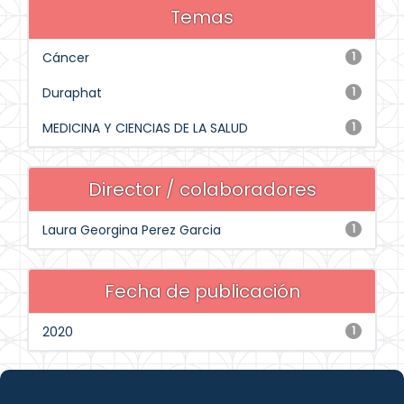
Temas
Cáncer
1
Duraphat
1
MEDICINA Y CIENCIAS DE LA SALUD
1
Director / colaboradores
Laura Georgina Perez Garcia
1
Fecha de publicación
2020
1