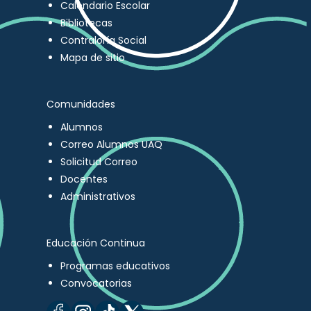
Calendario Escolar
Bibliotecas
Contraloría Social
Mapa de sitio
Comunidades
Alumnos
Correo Alumnos UAQ
Solicitud Correo
Docentes
Administrativos
Educación Continua
Programas educativos
Convocatorias