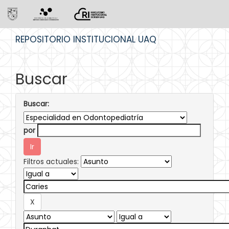
Skip
REPOSITORIO INSTITUCIONAL UAQ
navigation
Buscar
Buscar:
por
Filtros actuales: