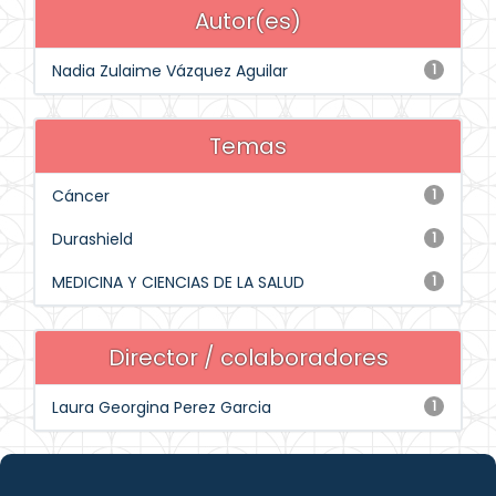
Autor(es)
Nadia Zulaime Vázquez Aguilar
1
Temas
Cáncer
1
Durashield
1
MEDICINA Y CIENCIAS DE LA SALUD
1
Director / colaboradores
Laura Georgina Perez Garcia
1