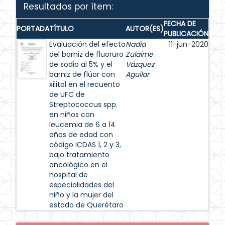
Resultados por ítem:
FECHA DE
PORTADA
TÍTULO
AUTOR(ES)
PUBLICACIÓN
Evaluación del efecto
Nadia
11-jun-2020
del barniz de fluoruro
Zulaime
de sodio al 5% y el
Vázquez
barniz de flúor con
Aguilar
xilitol en el recuento
de UFC de
Streptococcus spp.
en niños con
leucemia de 6 a 14
años de edad con
código ICDAS 1, 2 y 3,
bajo tratamiento
oncológico en el
hospital de
especialidades del
niño y la mujer del
estado de Querétaro