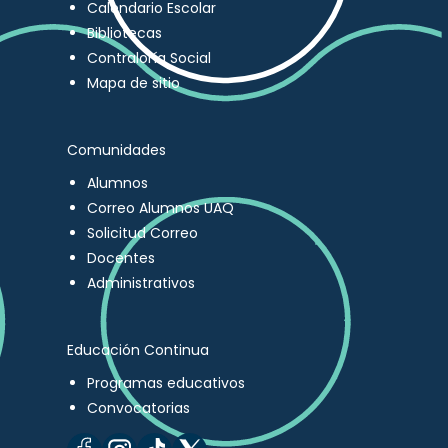
Calendario Escolar
Bibliotecas
Contraloría Social
Mapa de sitio
Comunidades
Alumnos
Correo Alumnos UAQ
Solicitud Correo
Docentes
Administrativos
Educación Continua
Programas educativos
Convocatorias