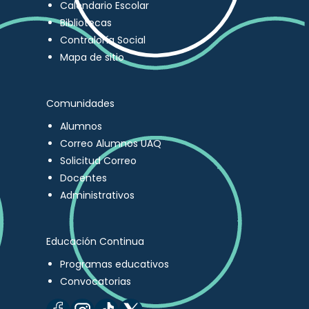
Calendario Escolar
Bibliotecas
Contraloría Social
Mapa de sitio
Comunidades
Alumnos
Correo Alumnos UAQ
Solicitud Correo
Docentes
Administrativos
Educación Continua
Programas educativos
Convocatorias