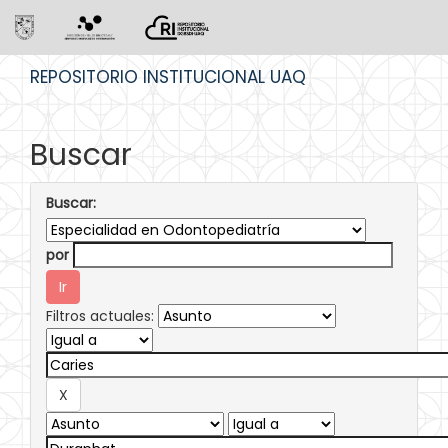
Skip
REPOSITORIO INSTITUCIONAL UAQ
navigation
Buscar
Buscar:
por
Filtros actuales: