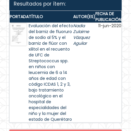
Resultados por ítem:
FECHA DE
PORTADA
TÍTULO
AUTOR(ES)
PUBLICACIÓN
Evaluación del efecto
Nadia
11-jun-2020
del barniz de fluoruro
Zulaime
de sodio al 5% y el
Vázquez
barniz de flúor con
Aguilar
xilitol en el recuento
de UFC de
Streptococcus spp.
en niños con
leucemia de 6 a 14
años de edad con
código ICDAS 1, 2 y 3,
bajo tratamiento
oncológico en el
hospital de
especialidades del
niño y la mujer del
estado de Querétaro