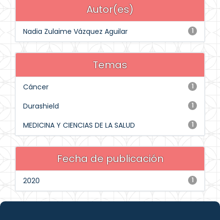
Autor(es)
Nadia Zulaime Vázquez Aguilar
1
Temas
Cáncer
1
Durashield
1
MEDICINA Y CIENCIAS DE LA SALUD
1
Fecha de publicación
2020
1