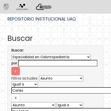
Skip
REPOSITORIO INSTITUCIONAL UAQ
navigation
Buscar
Buscar:
por
Filtros actuales: