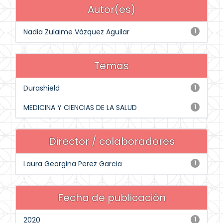
Autor(es)
Nadia Zulaime Vázquez Aguilar
1
Temas
Durashield
1
MEDICINA Y CIENCIAS DE LA SALUD
1
Director / colaboradores
Laura Georgina Perez Garcia
1
Fecha de publicación
2020
1