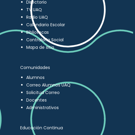
Directorio
TV UAQ
Radio UAQ
Calendario Escolar
Bibliotecas
Contraloría Social
Mapa de sitio
Comunidades
Alumnos
Correo Alumnos UAQ
Solicitud Correo
Docentes
Administrativos
Educación Continua