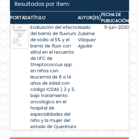
Resultados por ítem:
FECHA DE
PORTADA
TÍTULO
AUTOR(ES)
PUBLICACIÓN
Evaluación del efecto
Nadia
11-jun-2020
del barniz de fluoruro
Zulaime
de sodio al 5% y el
Vázquez
barniz de flúor con
Aguilar
xilitol en el recuento
de UFC de
Streptococcus spp.
en niños con
leucemia de 6 a 14
años de edad con
código ICDAS 1, 2 y 3,
bajo tratamiento
oncológico en el
hospital de
especialidades del
niño y la mujer del
estado de Querétaro