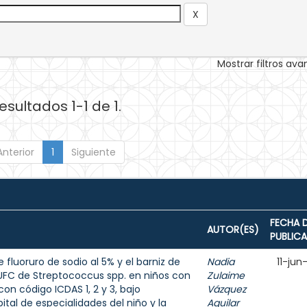
Mostrar filtros av
esultados 1-1 de 1.
Anterior
1
Siguiente
FECHA 
AUTOR(ES)
PUBLIC
 fluoruro de sodio al 5% y el barniz de
Nadia
11-jun
e UFC de Streptococcus spp. en niños con
Zulaime
on código ICDAS 1, 2 y 3, bajo
Vázquez
tal de especialidades del niño y la
Aguilar