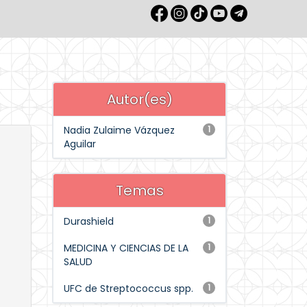
Autor(es)
Nadia Zulaime Vázquez
1
Aguilar
Temas
Durashield
1
MEDICINA Y CIENCIAS DE LA
1
SALUD
UFC de Streptococcus spp.
1