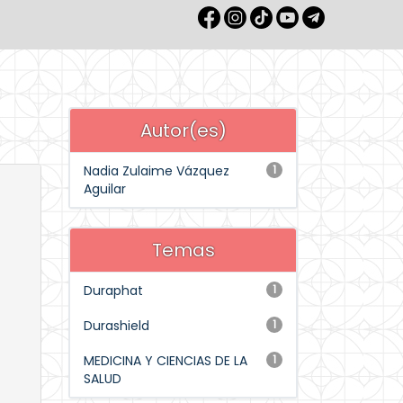
Autor(es)
Nadia Zulaime Vázquez
1
Aguilar
Temas
Duraphat
1
Durashield
1
MEDICINA Y CIENCIAS DE LA
1
SALUD