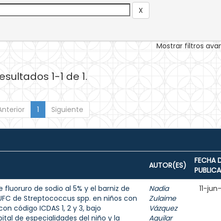
Mostrar filtros av
esultados 1-1 de 1.
Anterior
1
Siguiente
FECHA 
AUTOR(ES)
PUBLIC
 fluoruro de sodio al 5% y el barniz de
Nadia
11-jun
e UFC de Streptococcus spp. en niños con
Zulaime
on código ICDAS 1, 2 y 3, bajo
Vázquez
tal de especialidades del niño y la
Aguilar