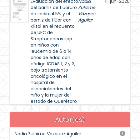
Evaluación del efecto
Nadia
11-jun-2020
del barniz de fluoruro
Zulaime
de sodio al 5% y el
Vázquez
barniz de flúor con
Aguilar
xilitol en el recuento
de UFC de
Streptococcus spp.
en niños con
leucemia de 6 a 14
años de edad con
código ICDAS 1, 2 y 3,
bajo tratamiento
oncológico en el
hospital de
especialidades del
niño y la mujer del
estado de Querétaro
Autor(es)
Nadia Zulaime Vázquez Aguilar
1