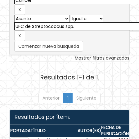
Comenzar nueva busqueda
Mostrar filtros avanzados
Resultados 1-1 de 1.
Anterior
1
Siguiente
Resultados por ítem:
FECHA DE
PORTADA
TÍTULO
AUTOR(ES)
PUBLICACIÓN