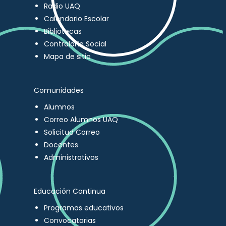
Radio UAQ
Calendario Escolar
Bibliotecas
Contraloría Social
Mapa de sitio
Comunidades
Alumnos
Correo Alumnos UAQ
Solicitud Correo
Docentes
Administrativos
Educación Continua
Programas educativos
Convocatorias