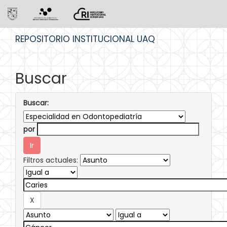
Skip
REPOSITORIO INSTITUCIONAL UAQ
navigation
Buscar
Buscar:
por
Filtros actuales: