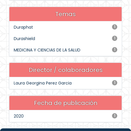
Temas
Duraphat
1
Durashield
1
MEDICINA Y CIENCIAS DE LA SALUD
1
Director / colaboradores
Laura Georgina Perez Garcia
1
Fecha de publicación
2020
1