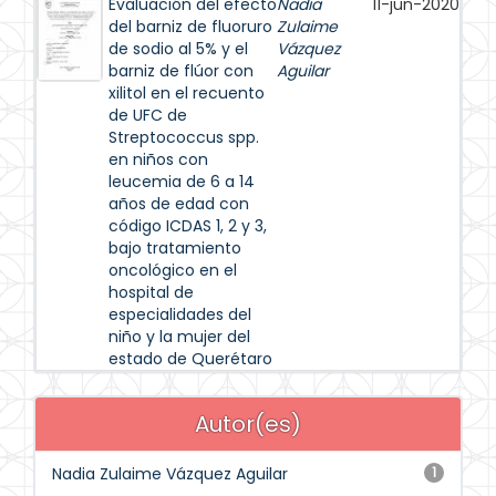
Evaluación del efecto
Nadia
11-jun-2020
del barniz de fluoruro
Zulaime
de sodio al 5% y el
Vázquez
barniz de flúor con
Aguilar
xilitol en el recuento
de UFC de
Streptococcus spp.
en niños con
leucemia de 6 a 14
años de edad con
código ICDAS 1, 2 y 3,
bajo tratamiento
oncológico en el
hospital de
especialidades del
niño y la mujer del
estado de Querétaro
Autor(es)
Nadia Zulaime Vázquez Aguilar
1