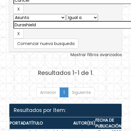
Comenzar nueva busqueda
Mostrar filtros avanzados
Resultados 1-1 de 1.
Anterior
1
Siguiente
Resultados por ítem:
FECHA DE
PORTADA
TÍTULO
AUTOR(ES)
PUBLICACIÓN