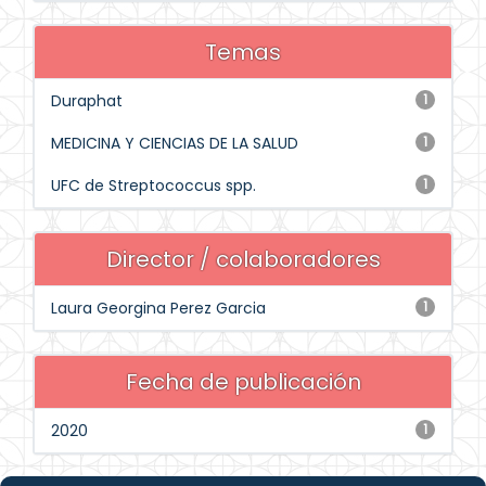
Temas
Duraphat
1
MEDICINA Y CIENCIAS DE LA SALUD
1
UFC de Streptococcus spp.
1
Director / colaboradores
Laura Georgina Perez Garcia
1
Fecha de publicación
2020
1