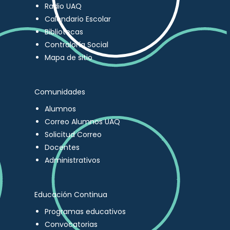
Radio UAQ
Calendario Escolar
Bibliotecas
Contraloría Social
Mapa de sitio
Comunidades
Alumnos
Correo Alumnos UAQ
Solicitud Correo
Docentes
Administrativos
Educación Continua
Programas educativos
Convocatorias