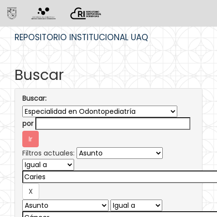
Skip
REPOSITORIO INSTITUCIONAL UAQ
navigation
Buscar
Buscar:
por
Filtros actuales: