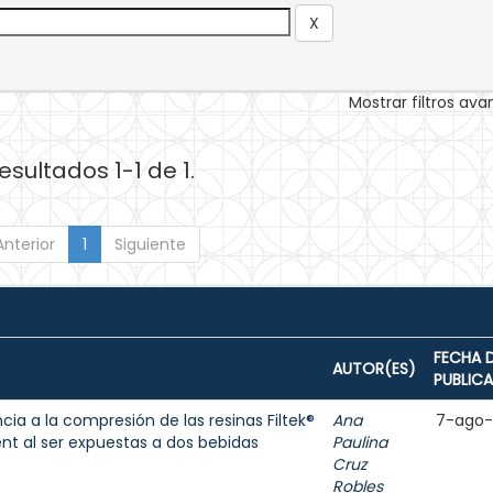
Mostrar filtros av
esultados 1-1 de 1.
Anterior
1
Siguiente
FECHA 
AUTOR(ES)
PUBLIC
cia a la compresión de las resinas Filtek®
Ana
7-ago
ent al ser expuestas a dos bebidas
Paulina
Cruz
Robles