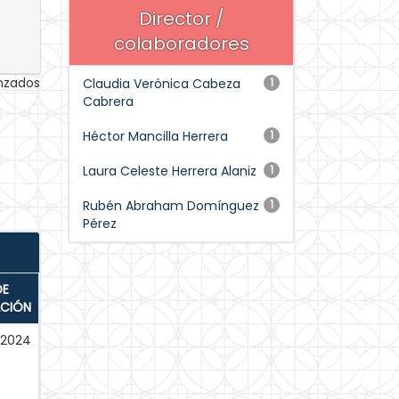
Director /
colaboradores
anzados
Claudia Verónica Cabeza
1
Cabrera
Héctor Mancilla Herrera
1
Laura Celeste Herrera Alaniz
1
Rubén Abraham Domínguez
1
Pérez
DE
ACIÓN
-2024