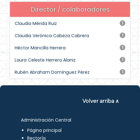
Director / colaboradores
Claudia Mérida Ruiz
1
Claudia Verónica Cabeza Cabrera
1
Héctor Mancilla Herrera
1
Laura Celeste Herrera Alaniz
1
Rubén Abraham Domínguez Pérez
1
Volver arriba ∧
Administración Central
Página principal
Rectoría