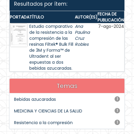
Resultados por ítem:
FECHA DE
PORTADA
TÍTULO
AUTOR(ES)
PUBLICACIÓN
Estudio comparativo
Ana
7-ago-2024
de la resistencia a la
Paulina
compresión de las
Cruz
resinas Filtek® Bulk Fill
Robles
de 3M y Forma™ de
Ultradent al ser
expuestas a dos
bebidas azucaradas.
Temas
Bebidas azucaradas
1
MEDICINA Y CIENCIAS DE LA SALUD
1
Resistencia a la compresión
1