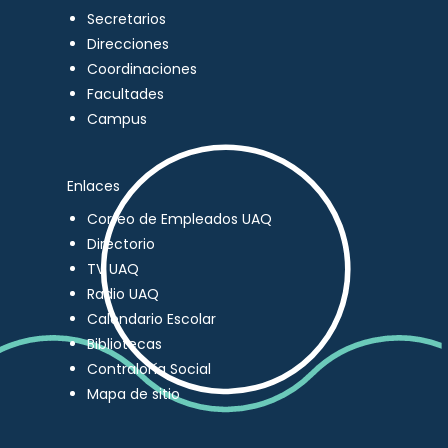
Secretarios
Direcciones
Coordinaciones
Facultades
Campus
Enlaces
Correo de Empleados UAQ
Directorio
TV UAQ
Radio UAQ
Calendario Escolar
Bibliotecas
Contraloría Social
Mapa de sitio