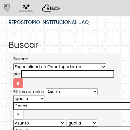
Skip
REPOSITORIO INSTITUCIONAL UAQ
navigation
Buscar
Buscar:
por
Filtros actuales: