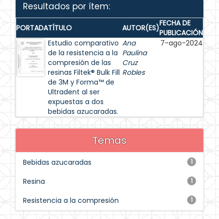
Resultados por ítem:
FECHA DE
PORTADA
TÍTULO
AUTOR(ES)
PUBLICACIÓN
Estudio comparativo
Ana
7-ago-2024
de la resistencia a la
Paulina
compresión de las
Cruz
resinas Filtek® Bulk Fill
Robles
de 3M y Forma™ de
Ultradent al ser
expuestas a dos
bebidas azucaradas.
Temas
Bebidas azucaradas
1
Resina
1
Resistencia a la compresión
1