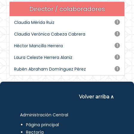
Director / colaboradores
Claudia Mérida Ruiz
1
Claudia Verónica Cabeza Cabrera
1
Héctor Mancilla Herrera
1
Laura Celeste Herrera Alaniz
1
Rubén Abraham Domínguez Pérez
1
Volver arriba ∧
Administración Central
Página principal
Rectoría