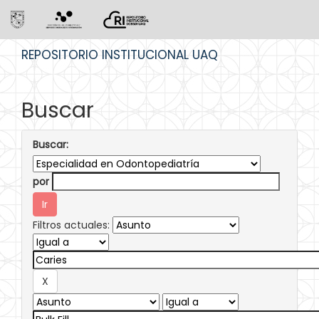
Skip
REPOSITORIO INSTITUCIONAL UAQ
navigation
Buscar
Buscar:
por
Filtros actuales: