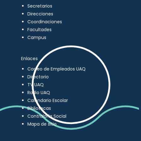
Secretarios
Direcciones
Coordinaciones
Facultades
Campus
Enlaces
Correo de Empleados UAQ
Directorio
TV UAQ
Radio UAQ
Calendario Escolar
Bibliotecas
Contraloría Social
Mapa de sitio