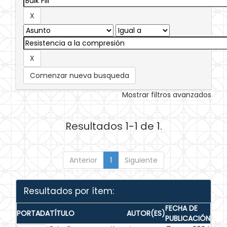
Comenzar nueva busqueda
Mostrar filtros avanzados
Resultados 1-1 de 1.
Anterior
1
Siguiente
Resultados por ítem:
FECHA DE
PORTADA
TÍTULO
AUTOR(ES)
PUBLICACIÓN