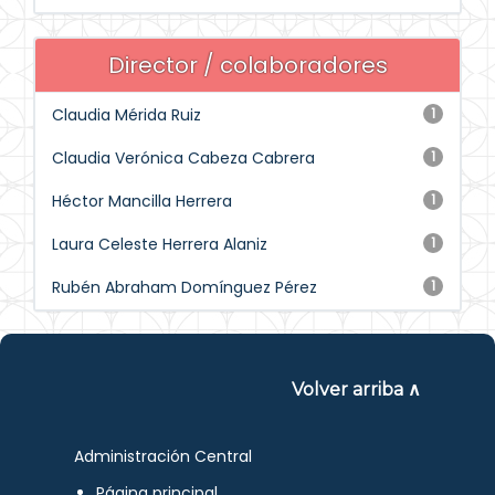
Director / colaboradores
Claudia Mérida Ruiz
1
Claudia Verónica Cabeza Cabrera
1
Héctor Mancilla Herrera
1
Laura Celeste Herrera Alaniz
1
Rubén Abraham Domínguez Pérez
1
Volver arriba ∧
Administración Central
Página principal