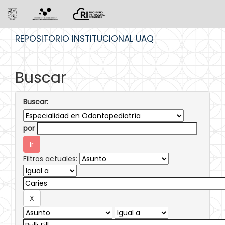
Skip
REPOSITORIO INSTITUCIONAL UAQ
navigation
Buscar
Buscar:
por
Filtros actuales: