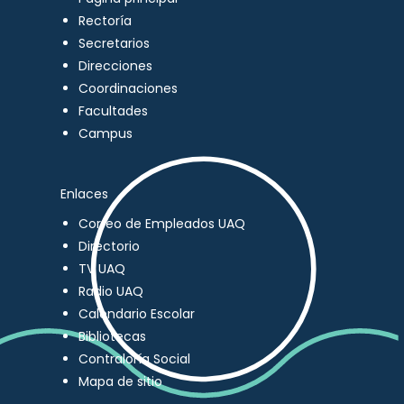
Rectoría
Secretarios
Direcciones
Coordinaciones
Facultades
Campus
Enlaces
Correo de Empleados UAQ
Directorio
TV UAQ
Radio UAQ
Calendario Escolar
Bibliotecas
Contraloría Social
Mapa de sitio