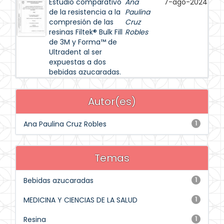
Estudio comparativo
Ana
7-ago-2024
de la resistencia a la
Paulina
compresión de las
Cruz
resinas Filtek® Bulk Fill
Robles
de 3M y Forma™ de
Ultradent al ser
expuestas a dos
bebidas azucaradas.
Autor(es)
Ana Paulina Cruz Robles
1
Temas
Bebidas azucaradas
1
MEDICINA Y CIENCIAS DE LA SALUD
1
Resina
1