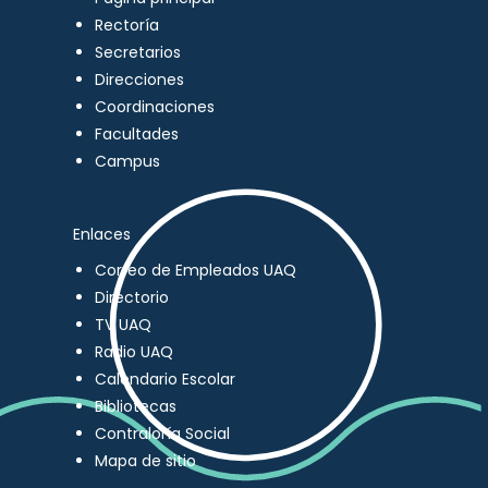
Rectoría
Secretarios
Direcciones
Coordinaciones
Facultades
Campus
Enlaces
Correo de Empleados UAQ
Directorio
TV UAQ
Radio UAQ
Calendario Escolar
Bibliotecas
Contraloría Social
Mapa de sitio