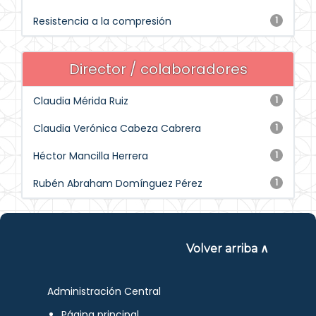
Resistencia a la compresión
1
Director / colaboradores
Claudia Mérida Ruiz
1
Claudia Verónica Cabeza Cabrera
1
Héctor Mancilla Herrera
1
Rubén Abraham Domínguez Pérez
1
Volver arriba ∧
Administración Central
Página principal