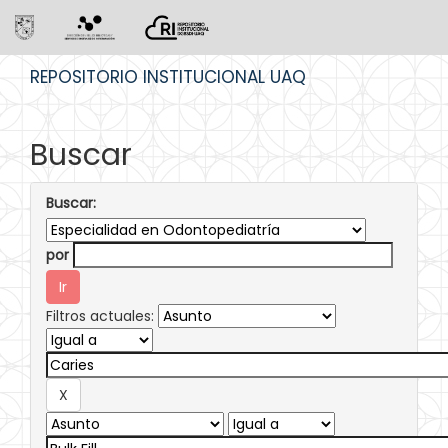
Skip
REPOSITORIO INSTITUCIONAL UAQ
navigation
Buscar
Buscar:
por
Filtros actuales: