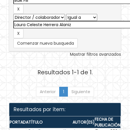
Comenzar nueva busqueda
Mostrar filtros avanzados
Resultados 1-1 de 1.
Anterior
1
Siguiente
Resultados por ítem:
FECHA DE
PORTADA
TÍTULO
AUTOR(ES)
PUBLICACIÓN