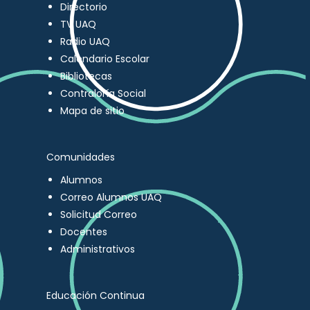
Directorio
TV UAQ
Radio UAQ
Calendario Escolar
Bibliotecas
Contraloría Social
Mapa de sitio
Comunidades
Alumnos
Correo Alumnos UAQ
Solicitud Correo
Docentes
Administrativos
Educación Continua