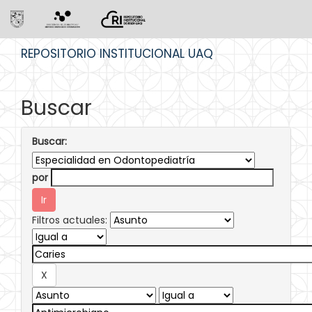
Skip
REPOSITORIO INSTITUCIONAL UAQ
navigation
Buscar
Buscar:
por
Filtros actuales: