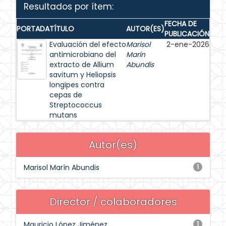
Resultados por ítem:
FECHA DE
PORTADA
TÍTULO
AUTOR(ES)
PUBLICACIÓN
Evaluación del efecto
Marisol
2-ene-2026
antimicrobiano del
Marín
extracto de Allium
Abundis
savitum y Heliopsis
longipes contra
cepas de
Streptococcus
mutans
Autor(es)
Marisol Marín Abundis
1
Director / colaboradores
Mauricio López Jiménez
1