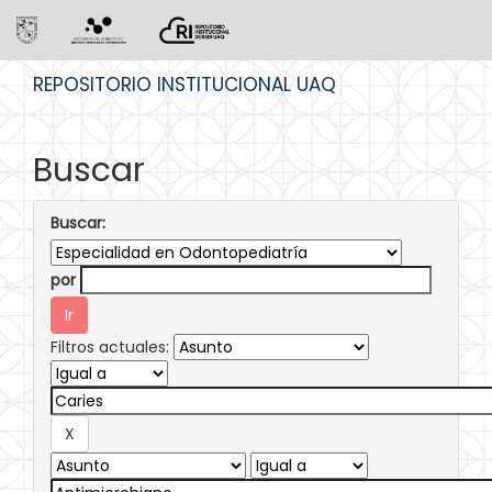
Skip
REPOSITORIO INSTITUCIONAL UAQ
navigation
Buscar
Buscar:
por
Filtros actuales: