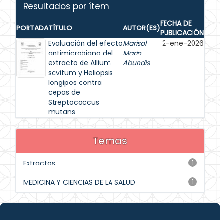
Resultados por ítem:
FECHA DE
PORTADA
TÍTULO
AUTOR(ES)
PUBLICACIÓN
Evaluación del efecto
Marisol
2-ene-2026
antimicrobiano del
Marín
extracto de Allium
Abundis
savitum y Heliopsis
longipes contra
cepas de
Streptococcus
mutans
Temas
Extractos
1
MEDICINA Y CIENCIAS DE LA SALUD
1