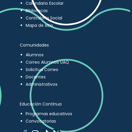
Calendario Escolar
Bibliotecas
Contraloría Social
Mapa de sitio
Comunidades
Alumnos
Correo Alumnos UAQ
Solicitud Correo
Docentes
Administrativos
Educación Continua
Programas educativos
Convocatorias