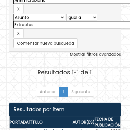
Comenzar nueva busqueda
Mostrar filtros avanzados
Resultados 1-1 de 1.
Anterior
1
Siguiente
Resultados por ítem:
FECHA DE
PORTADA
TÍTULO
AUTOR(ES)
PUBLICACIÓN