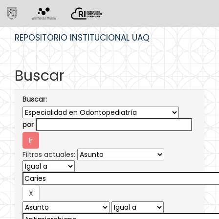
Skip
REPOSITORIO INSTITUCIONAL UAQ
navigation
Buscar
Buscar:
por
Filtros actuales: