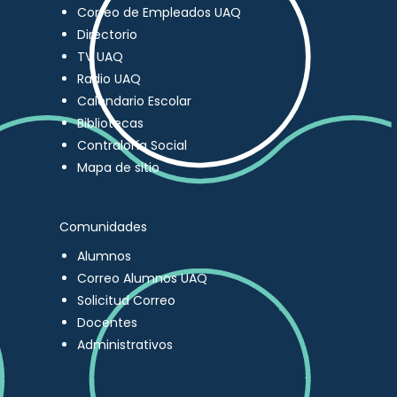
Correo de Empleados UAQ
Directorio
TV UAQ
Radio UAQ
Calendario Escolar
Bibliotecas
Contraloría Social
Mapa de sitio
Comunidades
Alumnos
Correo Alumnos UAQ
Solicitud Correo
Docentes
Administrativos