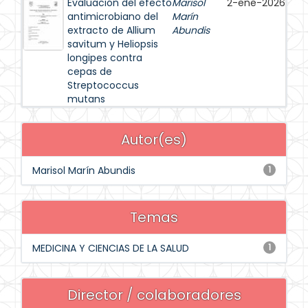
Evaluación del efecto
Marisol
2-ene-2026
antimicrobiano del
Marín
extracto de Allium
Abundis
savitum y Heliopsis
longipes contra
cepas de
Streptococcus
mutans
Autor(es)
Marisol Marín Abundis
1
Temas
MEDICINA Y CIENCIAS DE LA SALUD
1
Director / colaboradores