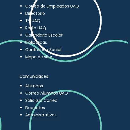
Correo de Empleados UAQ
Directorio
TV UAQ
Radio UAQ
Calendario Escolar
Bibliotecas
Contraloría Social
Mapa de sitio
Comunidades
Alumnos
Correo Alumnos UAQ
Solicitud Correo
Docentes
Administrativos