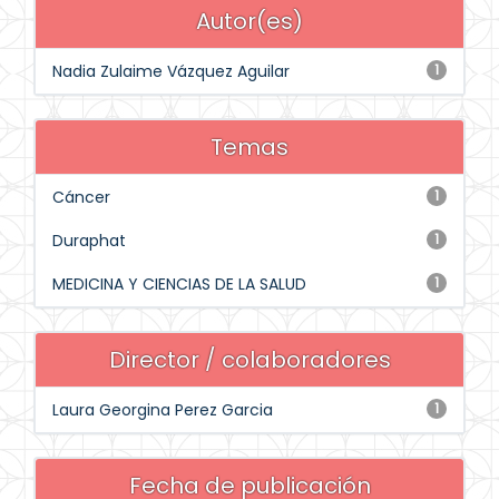
Autor(es)
Nadia Zulaime Vázquez Aguilar
1
Temas
Cáncer
1
Duraphat
1
MEDICINA Y CIENCIAS DE LA SALUD
1
Director / colaboradores
Laura Georgina Perez Garcia
1
Fecha de publicación