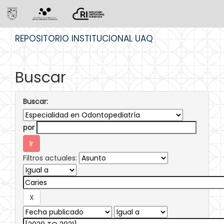
Skip
REPOSITORIO INSTITUCIONAL UAQ
navigation
Buscar
Buscar:
por
Filtros actuales: