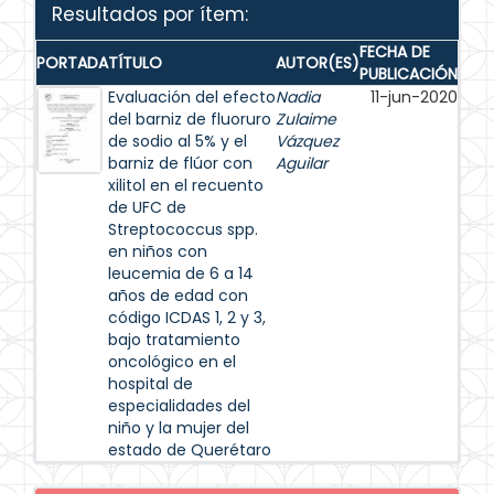
Resultados por ítem:
FECHA DE
PORTADA
TÍTULO
AUTOR(ES)
PUBLICACIÓN
Evaluación del efecto
Nadia
11-jun-2020
del barniz de fluoruro
Zulaime
de sodio al 5% y el
Vázquez
barniz de flúor con
Aguilar
xilitol en el recuento
de UFC de
Streptococcus spp.
en niños con
leucemia de 6 a 14
años de edad con
código ICDAS 1, 2 y 3,
bajo tratamiento
oncológico en el
hospital de
especialidades del
niño y la mujer del
estado de Querétaro