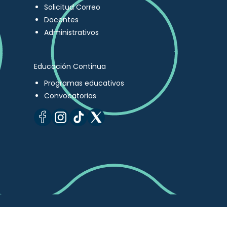
Solicitud Correo
Docentes
Administrativos
Educación Continua
Programas educativos
Convocatorias