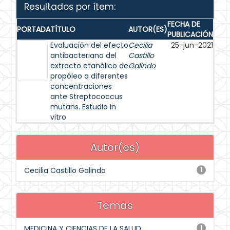
Resultados por ítem:
FECHA DE
PORTADA
TÍTULO
AUTOR(ES)
PUBLICACIÓN
Evaluación del efecto
Cecilia
25-jun-2021
antibacteriano del
Castillo
extracto etanólico de
Galindo
propóleo a diferentes
concentraciones
ante Streptococcus
mutans. Estudio In
vitro
Autor(es)
Cecilia Castillo Galindo
1
Temas
MEDICINA Y CIENCIAS DE LA SALUD
1