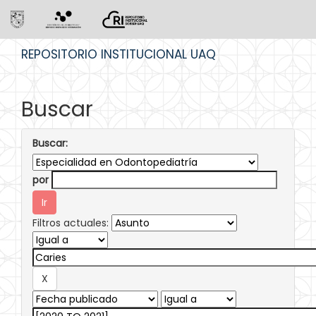
Skip
REPOSITORIO INSTITUCIONAL UAQ
navigation
Buscar
Buscar:
por
Filtros actuales: