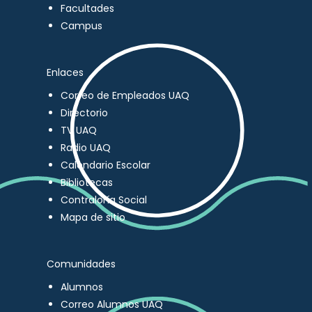
Facultades
Campus
Enlaces
Correo de Empleados UAQ
Directorio
TV UAQ
Radio UAQ
Calendario Escolar
Bibliotecas
Contraloría Social
Mapa de sitio
Comunidades
Alumnos
Correo Alumnos UAQ