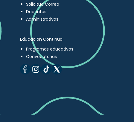
Solicitud Correo
Docentes
Administrativos
Educación Continua
Programas educativos
Convocatorias