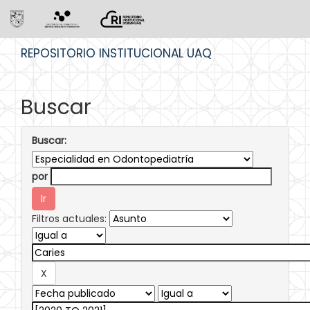
Skip
REPOSITORIO INSTITUCIONAL UAQ
navigation
Buscar
Buscar:
por
Filtros actuales: