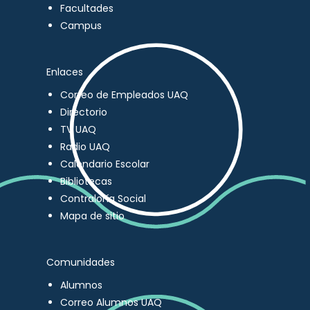
Facultades
Campus
Enlaces
Correo de Empleados UAQ
Directorio
TV UAQ
Radio UAQ
Calendario Escolar
Bibliotecas
Contraloría Social
Mapa de sitio
Comunidades
Alumnos
Correo Alumnos UAQ