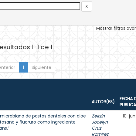
Mostrar filtros av
esultados 1-1 de 1.
Anterior
1
Siguiente
FECHA 
AUTOR(ES)
PUBLIC
ntimicrobiano de pastas dentales con aloe
Zeltzin
10-jun
uitosano y fluoruro como ingrediente
Jocelyn
ans.”
Cruz
Ramírez