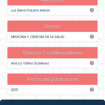
Luz Elena Frausto Marún
1
Temas
MEDICINA Y CIENCIAS DE LA SALUD
1
Director / colaboradores
Ana Liz Yáñez Gutiérrez
1
Fecha de publicación
2021
1