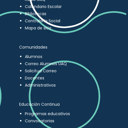
Calendario Escolar
Bibliotecas
Contraloría Social
Mapa de sitio
Comunidades
Alumnos
Correo Alumnos UAQ
Solicitud Correo
Docentes
Administrativos
Educación Continua
Programas educativos
Convocatorias