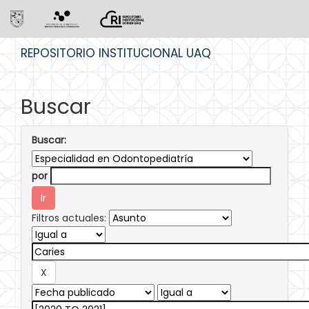
Skip
REPOSITORIO INSTITUCIONAL UAQ
navigation
Buscar
Buscar:
por
Filtros actuales: