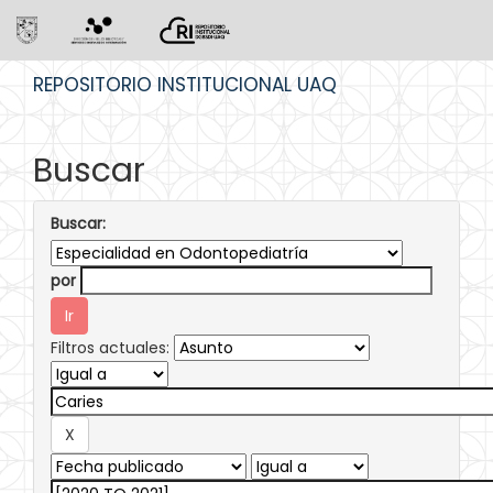
Skip
REPOSITORIO INSTITUCIONAL UAQ
navigation
Buscar
Buscar:
por
Filtros actuales: