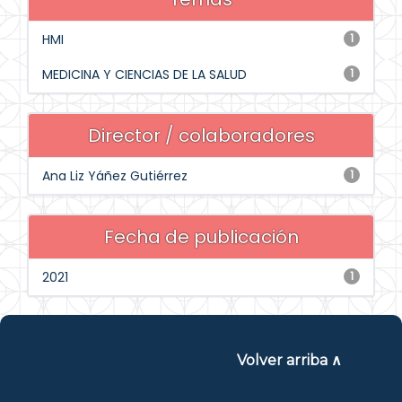
HMI
1
MEDICINA Y CIENCIAS DE LA SALUD
1
Director / colaboradores
Ana Liz Yáñez Gutiérrez
1
Fecha de publicación
2021
1
Volver arriba ∧