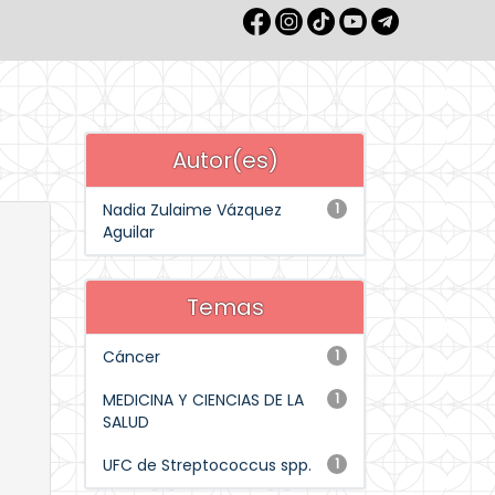
Autor(es)
Nadia Zulaime Vázquez
1
Aguilar
Temas
Cáncer
1
MEDICINA Y CIENCIAS DE LA
1
SALUD
UFC de Streptococcus spp.
1