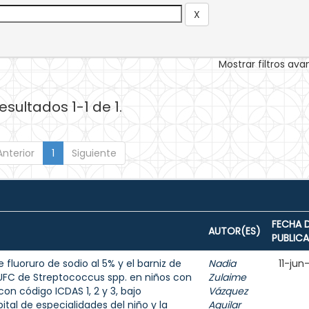
Mostrar filtros av
esultados 1-1 de 1.
Anterior
1
Siguiente
FECHA 
AUTOR(ES)
PUBLIC
 fluoruro de sodio al 5% y el barniz de
Nadia
11-jun
e UFC de Streptococcus spp. en niños con
Zulaime
on código ICDAS 1, 2 y 3, bajo
Vázquez
tal de especialidades del niño y la
Aguilar