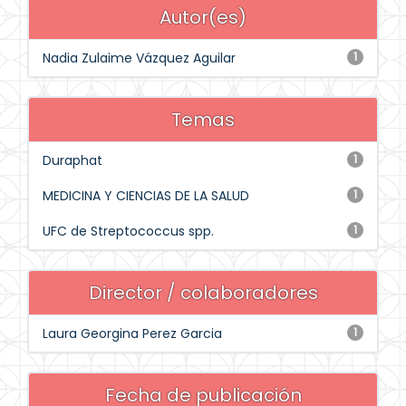
Autor(es)
Nadia Zulaime Vázquez Aguilar
1
Temas
Duraphat
1
MEDICINA Y CIENCIAS DE LA SALUD
1
UFC de Streptococcus spp.
1
Director / colaboradores
Laura Georgina Perez Garcia
1
Fecha de publicación