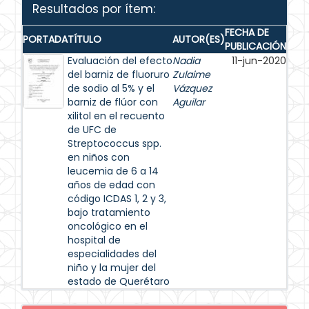
Resultados por ítem:
FECHA DE
PORTADA
TÍTULO
AUTOR(ES)
PUBLICACIÓN
Evaluación del efecto
Nadia
11-jun-2020
del barniz de fluoruro
Zulaime
de sodio al 5% y el
Vázquez
barniz de flúor con
Aguilar
xilitol en el recuento
de UFC de
Streptococcus spp.
en niños con
leucemia de 6 a 14
años de edad con
código ICDAS 1, 2 y 3,
bajo tratamiento
oncológico en el
hospital de
especialidades del
niño y la mujer del
estado de Querétaro