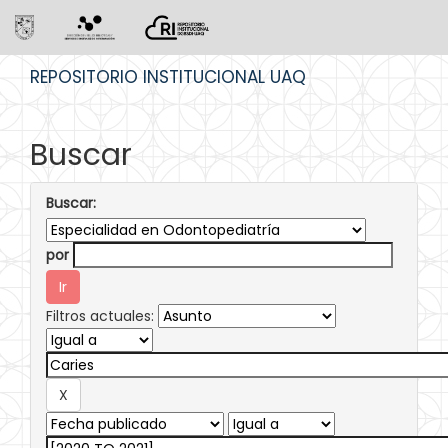
Skip
REPOSITORIO INSTITUCIONAL UAQ
navigation
Buscar
Buscar:
por
Filtros actuales: