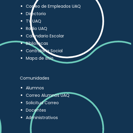
Correo de Empleados UAQ
Directorio
TV UAQ
Radio UAQ
Calendario Escolar
Bibliotecas
Contraloría Social
Mapa de sitio
Comunidades
Alumnos
Correo Alumnos UAQ
Solicitud Correo
Docentes
Administrativos