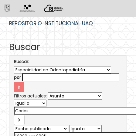
Skip
REPOSITORIO INSTITUCIONAL UAQ
navigation
Buscar
Buscar:
por
Filtros actuales: