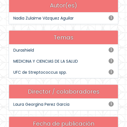
Autor(es)
Nadia Zulaime Vázquez Aguilar
1
Temas
Durashield
1
MEDICINA Y CIENCIAS DE LA SALUD
1
UFC de Streptococcus spp.
1
Director / colaboradores
Laura Georgina Perez Garcia
1
Fecha de publicación