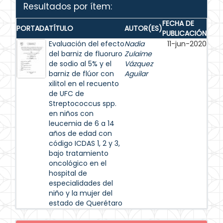
Resultados por ítem:
FECHA DE
PORTADA
TÍTULO
AUTOR(ES)
PUBLICACIÓN
Evaluación del efecto
Nadia
11-jun-2020
del barniz de fluoruro
Zulaime
de sodio al 5% y el
Vázquez
barniz de flúor con
Aguilar
xilitol en el recuento
de UFC de
Streptococcus spp.
en niños con
leucemia de 6 a 14
años de edad con
código ICDAS 1, 2 y 3,
bajo tratamiento
oncológico en el
hospital de
especialidades del
niño y la mujer del
estado de Querétaro