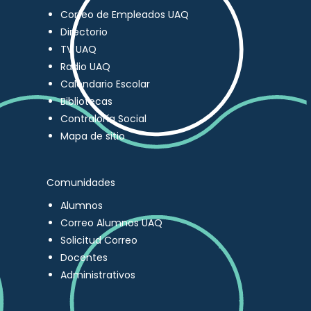
Correo de Empleados UAQ
Directorio
TV UAQ
Radio UAQ
Calendario Escolar
Bibliotecas
Contraloría Social
Mapa de sitio
Comunidades
Alumnos
Correo Alumnos UAQ
Solicitud Correo
Docentes
Administrativos