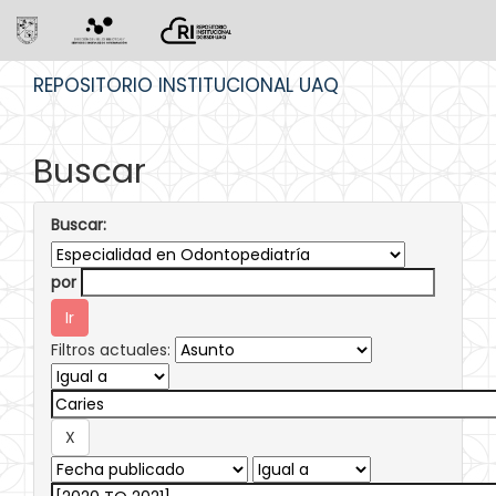
Skip
REPOSITORIO INSTITUCIONAL UAQ
navigation
Buscar
Buscar:
por
Filtros actuales: