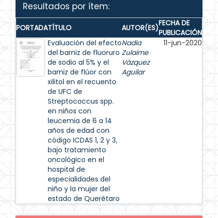
Resultados por ítem:
FECHA DE
PORTADA
TÍTULO
AUTOR(ES)
PUBLICACIÓN
Evaluación del efecto
Nadia
11-jun-2020
del barniz de fluoruro
Zulaime
de sodio al 5% y el
Vázquez
barniz de flúor con
Aguilar
xilitol en el recuento
de UFC de
Streptococcus spp.
en niños con
leucemia de 6 a 14
años de edad con
código ICDAS 1, 2 y 3,
bajo tratamiento
oncológico en el
hospital de
especialidades del
niño y la mujer del
estado de Querétaro