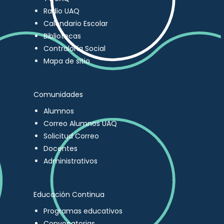
Radio UAQ
Calendario Escolar
Bibliotecas
Contraloría Social
Mapa de sitio
Comunidades
Alumnos
Correo Alumnos UAQ
Solicitud Correo
Docentes
Administrativos
Educación Continua
Programas educativos
Convocatorias