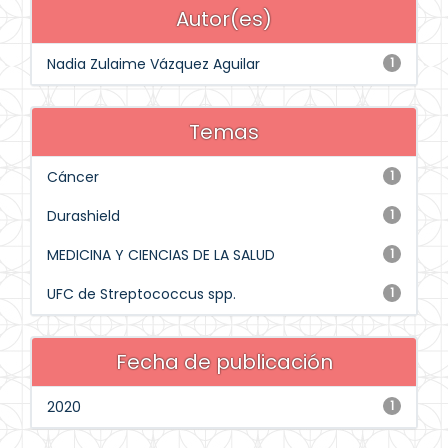
Autor(es)
Nadia Zulaime Vázquez Aguilar
1
Temas
Cáncer
1
Durashield
1
MEDICINA Y CIENCIAS DE LA SALUD
1
UFC de Streptococcus spp.
1
Fecha de publicación
2020
1