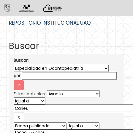
Skip
REPOSITORIO INSTITUCIONAL UAQ
navigation
Buscar
Buscar:
por
Filtros actuales: