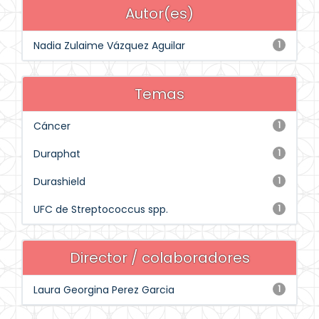
Autor(es)
Nadia Zulaime Vázquez Aguilar
1
Temas
Cáncer
1
Duraphat
1
Durashield
1
UFC de Streptococcus spp.
1
Director / colaboradores
Laura Georgina Perez Garcia
1