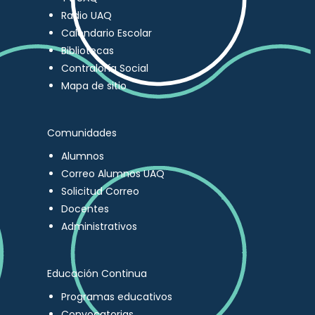
Radio UAQ
Calendario Escolar
Bibliotecas
Contraloría Social
Mapa de sitio
Comunidades
Alumnos
Correo Alumnos UAQ
Solicitud Correo
Docentes
Administrativos
Educación Continua
Programas educativos
Convocatorias