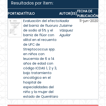
Resultados por ítem:
FECHA DE
PORTADA
TÍTULO
AUTOR(ES)
PUBLICACIÓN
Evaluación del efecto
Nadia
11-jun-2020
del barniz de fluoruro
Zulaime
de sodio al 5% y el
Vázquez
barniz de flúor con
Aguilar
xilitol en el recuento
de UFC de
Streptococcus spp.
en niños con
leucemia de 6 a 14
años de edad con
código ICDAS 1, 2 y 3,
bajo tratamiento
oncológico en el
hospital de
especialidades del
niño y la mujer del
estado de Querétaro