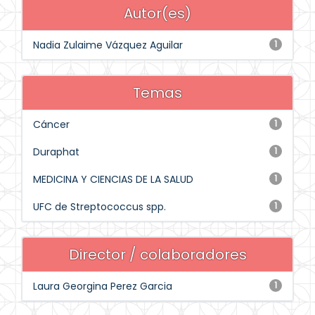
Autor(es)
Nadia Zulaime Vázquez Aguilar
1
Temas
Cáncer
1
Duraphat
1
MEDICINA Y CIENCIAS DE LA SALUD
1
UFC de Streptococcus spp.
1
Director / colaboradores
Laura Georgina Perez Garcia
1