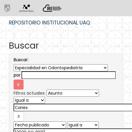
Skip
REPOSITORIO INSTITUCIONAL UAQ
navigation
Buscar
Buscar:
por
Filtros actuales: