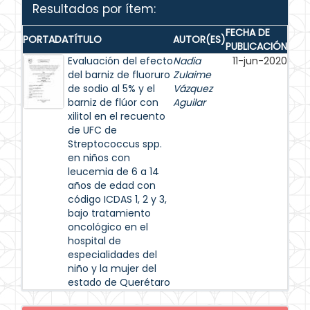
Resultados por ítem:
FECHA DE
PORTADA
TÍTULO
AUTOR(ES)
PUBLICACIÓN
Evaluación del efecto
Nadia
11-jun-2020
del barniz de fluoruro
Zulaime
de sodio al 5% y el
Vázquez
barniz de flúor con
Aguilar
xilitol en el recuento
de UFC de
Streptococcus spp.
en niños con
leucemia de 6 a 14
años de edad con
código ICDAS 1, 2 y 3,
bajo tratamiento
oncológico en el
hospital de
especialidades del
niño y la mujer del
estado de Querétaro