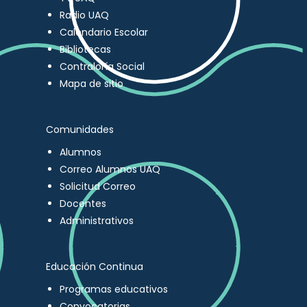
Radio UAQ
Calendario Escolar
Bibliotecas
Contraloría Social
Mapa de sitio
Comunidades
Alumnos
Correo Alumnos UAQ
Solicitud Correo
Docentes
Administrativos
Educación Continua
Programas educativos
Convocatorias