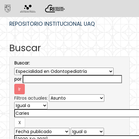
Skip
REPOSITORIO INSTITUCIONAL UAQ
navigation
Buscar
Buscar:
por
Filtros actuales: