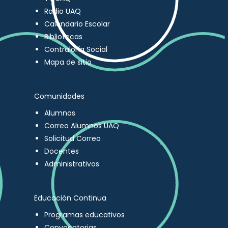
Radio UAQ
Calendario Escolar
Bibliotecas
Contraloría Social
Mapa de sitio
Comunidades
Alumnos
Correo Alumnos UAQ
Solicitud Correo
Docentes
Administrativos
Educación Continua
Programas educativos
Convocatorias