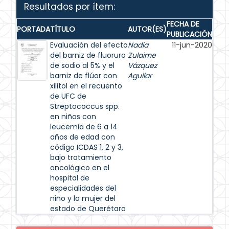
Resultados por ítem:
FECHA DE
PORTADA
TÍTULO
AUTOR(ES)
PUBLICACIÓN
Evaluación del efecto
Nadia
11-jun-2020
del barniz de fluoruro
Zulaime
de sodio al 5% y el
Vázquez
barniz de flúor con
Aguilar
xilitol en el recuento
de UFC de
Streptococcus spp.
en niños con
leucemia de 6 a 14
años de edad con
código ICDAS 1, 2 y 3,
bajo tratamiento
oncológico en el
hospital de
especialidades del
niño y la mujer del
estado de Querétaro