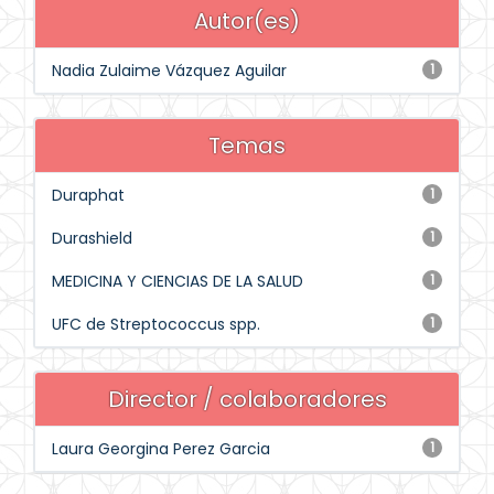
Autor(es)
Nadia Zulaime Vázquez Aguilar
1
Temas
Duraphat
1
Durashield
1
MEDICINA Y CIENCIAS DE LA SALUD
1
UFC de Streptococcus spp.
1
Director / colaboradores
Laura Georgina Perez Garcia
1