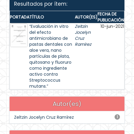
Resultados por ítem:
FECHA DE
PORTADA
TÍTULO
AUTOR(ES)
PUBLICACIÓN
“Evaluación in vitro
Zeltzin
10-jun-2021
del efecto
Jocelyn
antimicrobiano de
Cruz
pastas dentales con
Ramírez
aloe vera, nano
partículas de plata,
quitosano y fluoruro
como ingrediente
activo contra
Streptococcus
mutans.”
Autor(es)
Zeltzin Jocelyn Cruz Ramírez
1