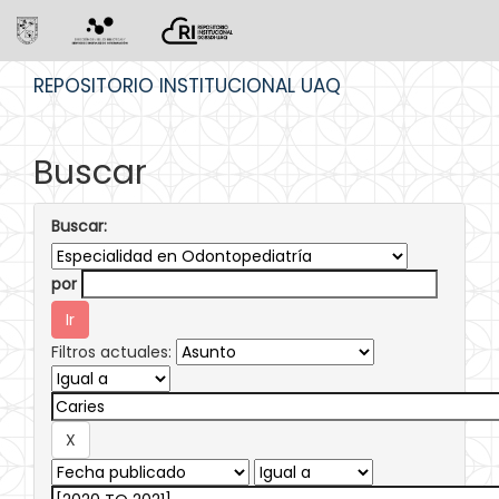
Skip
REPOSITORIO INSTITUCIONAL UAQ
navigation
Buscar
Buscar:
por
Filtros actuales: