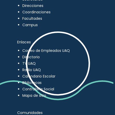
Direcciones
Coordinaciones
Facultades
Campus
Enlaces
Correo de Empleados UAQ
Directorio
TV UAQ
Radio UAQ
Calendario Escolar
Bibliotecas
Contraloría Social
Mapa de sitio
Comunidades