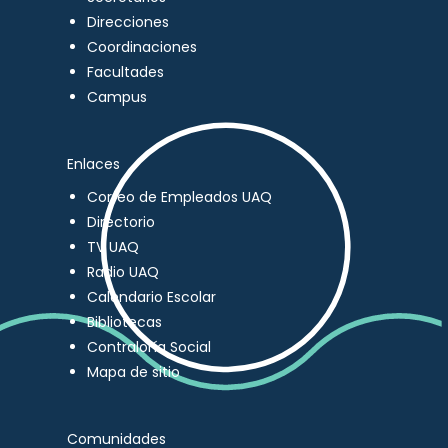
Direcciones
Coordinaciones
Facultades
Campus
Enlaces
Correo de Empleados UAQ
Directorio
TV UAQ
Radio UAQ
Calendario Escolar
Bibliotecas
Contraloría Social
Mapa de sitio
Comunidades