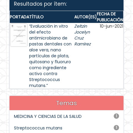
Resultados por ítem:
FECHA DE
PORTADA
TÍTULO
AUTOR(ES)
PUBLICACIÓN
“Evaluación in vitro
Zeltzin
10-jun-2021
del efecto
Jocelyn
antimicrobiano de
Cruz
pastas dentales con
Ramírez
aloe vera, nano
partículas de plata,
quitosano y fluoruro
como ingrediente
activo contra
Streptococcus
mutans.”
Temas
MEDICINA Y CIENCIAS DE LA SALUD
1
Streptococcus mutans
1