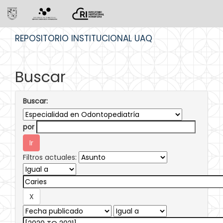
Skip
REPOSITORIO INSTITUCIONAL UAQ
navigation
Buscar
Buscar:
por
Filtros actuales: