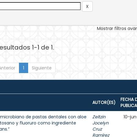
Mostrar filtros av
esultados 1-1 de 1.
Anterior
1
Siguiente
FECHA 
AUTOR(ES)
PUBLIC
ntimicrobiano de pastas dentales con aloe
Zeltzin
10-jun
uitosano y fluoruro como ingrediente
Jocelyn
ans.”
Cruz
Ramírez