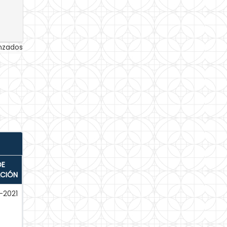
anzados
DE
ACIÓN
-2021