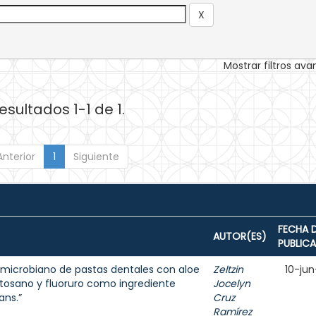
Mostrar filtros av
esultados 1-1 de 1.
Anterior
1
Siguiente
FECHA 
AUTOR(ES)
PUBLIC
ntimicrobiano de pastas dentales con aloe
Zeltzin
10-jun
uitosano y fluoruro como ingrediente
Jocelyn
ans.”
Cruz
Ramírez