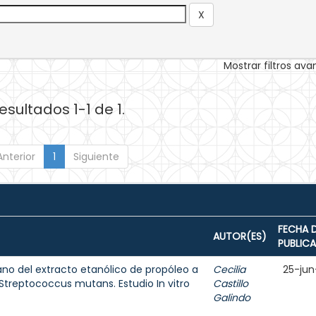
Mostrar filtros av
esultados 1-1 de 1.
Anterior
1
Siguiente
FECHA 
AUTOR(ES)
PUBLIC
ano del extracto etanólico de propóleo a
Cecilia
25-jun
Streptococcus mutans. Estudio In vitro
Castillo
Galindo