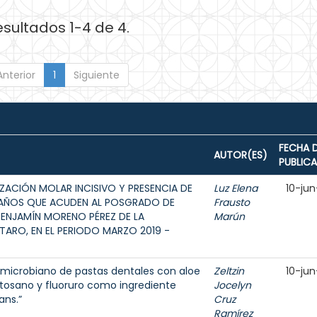
esultados 1-4 de 4.
Anterior
1
Siguiente
FECHA 
AUTOR(ES)
PUBLIC
ZACIÓN MOLAR INCISIVO Y PRESENCIA DE
Luz Elena
10-jun
12 AÑOS QUE ACUDEN AL POSGRADO DE
Frausto
BENJAMÍN MORENO PÉREZ DE LA
Marún
ARO, EN EL PERIODO MARZO 2019 -
ntimicrobiano de pastas dentales con aloe
Zeltzin
10-jun
uitosano y fluoruro como ingrediente
Jocelyn
ans.”
Cruz
Ramírez