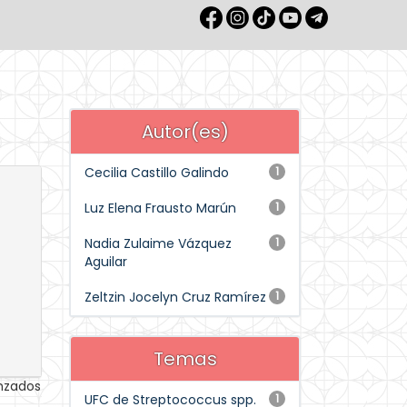
Autor(es)
Cecilia Castillo Galindo
1
Luz Elena Frausto Marún
1
Nadia Zulaime Vázquez
1
Aguilar
Zeltzin Jocelyn Cruz Ramírez
1
Temas
anzados
UFC de Streptococcus spp.
1