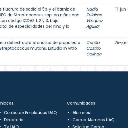
 fluoruro de sodio al 5% y el barniz de
Nadia
11-jun
e UFC de Streptococcus spp. en niños con
Zulaime
on código ICDAS 1, 2 y 3, bajo
Vázquez
tal de especialidades del niño y la
Aguilar
ano del extracto etanólico de propóleo a
Cecilia
25-jun
Streptococcus mutans. Estudio In vitro
Castillo
Galindo
Enlaces
Comunidades
Correo de Empleados UAQ
Alumnos
Directorio
Correo Alumnos UAQ
TV UAQ
Solicitud Correo