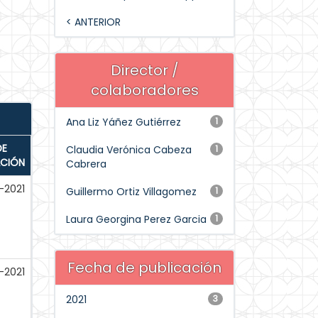
< ANTERIOR
Director /
colaboradores
Ana Liz Yáñez Gutiérrez
1
DE
Claudia Verónica Cabeza
1
ACIÓN
Cabrera
-2021
Guillermo Ortiz Villagomez
1
Laura Georgina Perez Garcia
1
Fecha de publicación
-2021
2021
3