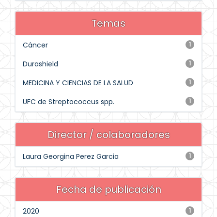
Temas
Cáncer
1
Durashield
1
MEDICINA Y CIENCIAS DE LA SALUD
1
UFC de Streptococcus spp.
1
Director / colaboradores
Laura Georgina Perez Garcia
1
Fecha de publicación
2020
1