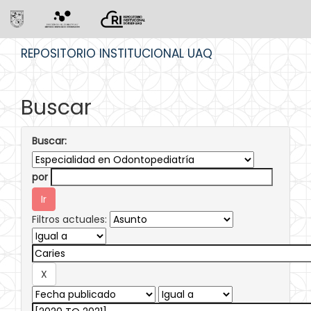
Skip
REPOSITORIO INSTITUCIONAL UAQ
navigation
Buscar
Buscar:
por
Filtros actuales: