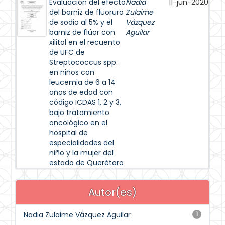
Evaluación del efecto
Nadia
11-jun-2020
del barniz de fluoruro
Zulaime
de sodio al 5% y el
Vázquez
barniz de flúor con
Aguilar
xilitol en el recuento
de UFC de
Streptococcus spp.
en niños con
leucemia de 6 a 14
años de edad con
código ICDAS 1, 2 y 3,
bajo tratamiento
oncológico en el
hospital de
especialidades del
niño y la mujer del
estado de Querétaro
Autor(es)
Nadia Zulaime Vázquez Aguilar
1