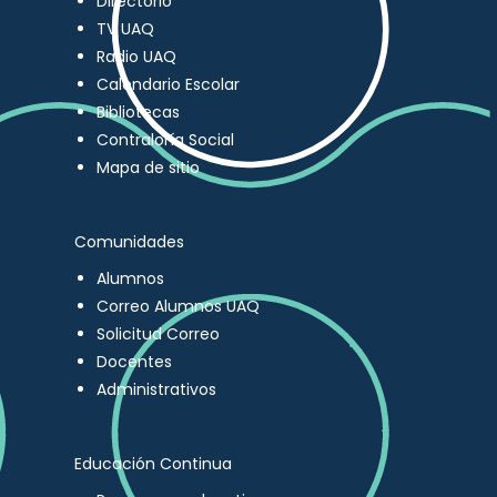
Directorio
TV UAQ
Radio UAQ
Calendario Escolar
Bibliotecas
Contraloría Social
Mapa de sitio
Comunidades
Alumnos
Correo Alumnos UAQ
Solicitud Correo
Docentes
Administrativos
Educación Continua