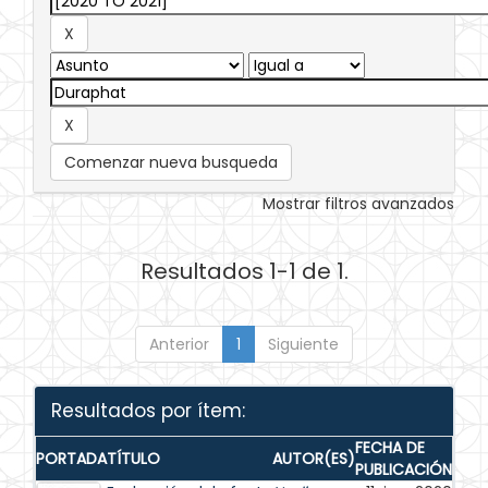
Comenzar nueva busqueda
Mostrar filtros avanzados
Resultados 1-1 de 1.
Anterior
1
Siguiente
Resultados por ítem:
FECHA DE
PORTADA
TÍTULO
AUTOR(ES)
PUBLICACIÓN