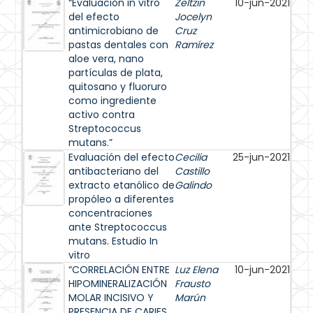
“Evaluación in vitro
Zeltzin
10-jun-2021
del efecto
Jocelyn
antimicrobiano de
Cruz
pastas dentales con
Ramírez
aloe vera, nano
partículas de plata,
quitosano y fluoruro
como ingrediente
activo contra
Streptococcus
mutans.”
Evaluación del efecto
Cecilia
25-jun-2021
antibacteriano del
Castillo
extracto etanólico de
Galindo
propóleo a diferentes
concentraciones
ante Streptococcus
mutans. Estudio In
vitro
“CORRELACIÓN ENTRE
Luz Elena
10-jun-2021
HIPOMINERALIZACIÓN
Frausto
MOLAR INCISIVO Y
Marún
PRESENCIA DE CARIES