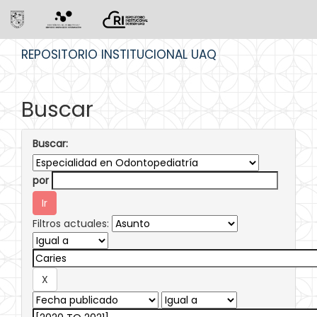
Skip
REPOSITORIO INSTITUCIONAL UAQ
navigation
Buscar
Buscar:
por
Filtros actuales: