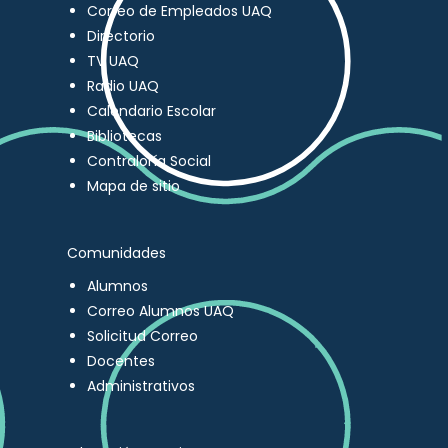
Correo de Empleados UAQ
Directorio
TV UAQ
Radio UAQ
Calendario Escolar
Bibliotecas
Contraloría Social
Mapa de sitio
Comunidades
Alumnos
Correo Alumnos UAQ
Solicitud Correo
Docentes
Administrativos